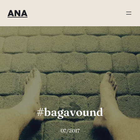
Direkt
ANA
zum
Inhalt
wechseln
#bagavound
07/2017